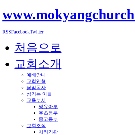
www.mokyangchurch
RSS
Facebook
Twitter
처음으로
교회소개
예배안내
교회연혁
담임목사
섬기는 이들
교육부서
영유아부
유초등부
중고등부
교회조직
치리기관