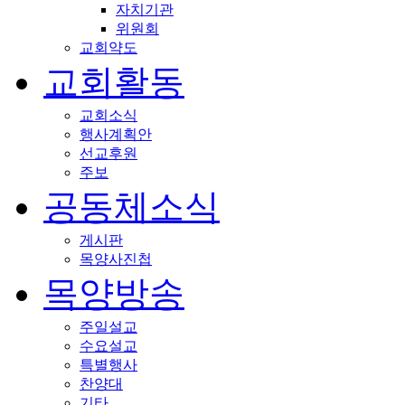
자치기관
위원회
교회약도
교회활동
교회소식
행사계획안
선교후원
주보
공동체소식
게시판
목양사진첩
목양방송
주일설교
수요설교
특별행사
찬양대
기타