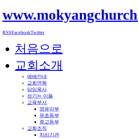
www.mokyangchurch
RSS
Facebook
Twitter
처음으로
교회소개
예배안내
교회연혁
담임목사
섬기는 이들
교육부서
영유아부
유초등부
중고등부
교회조직
치리기관