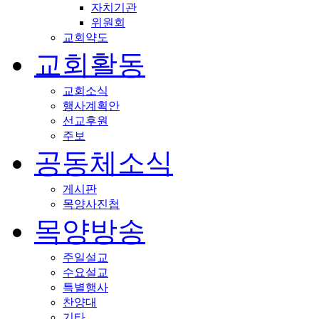
자치기관
위원회
교회약도
교회활동
교회소식
행사계획안
선교후원
주보
공동체소식
게시판
목양사진첩
목양방송
주일설교
수요설교
특별행사
찬양대
기타