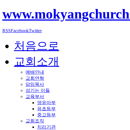
www.mokyangchurch
RSS
Facebook
Twitter
처음으로
교회소개
예배안내
교회연혁
담임목사
섬기는 이들
교육부서
영유아부
유초등부
중고등부
교회조직
치리기관