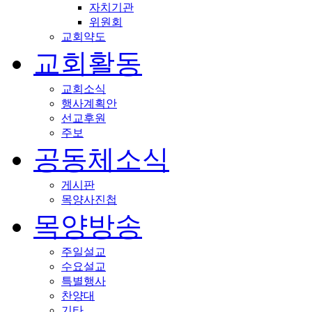
자치기관
위원회
교회약도
교회활동
교회소식
행사계획안
선교후원
주보
공동체소식
게시판
목양사진첩
목양방송
주일설교
수요설교
특별행사
찬양대
기타