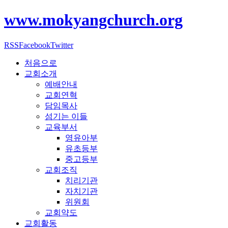
www.mokyangchurch.org
RSS
Facebook
Twitter
처음으로
교회소개
예배안내
교회연혁
담임목사
섬기는 이들
교육부서
영유아부
유초등부
중고등부
교회조직
치리기관
자치기관
위원회
교회약도
교회활동