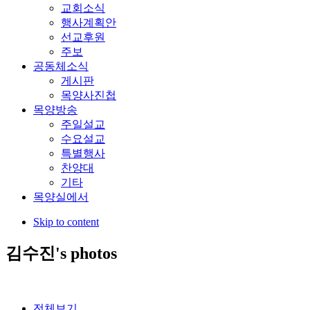
교회소식
행사계획안
선교후원
주보
공동체소식
게시판
목양사진첩
목양방송
주일설교
수요설교
특별행사
찬양대
기타
목양실에서
Skip to content
김수진's photos
전체보기