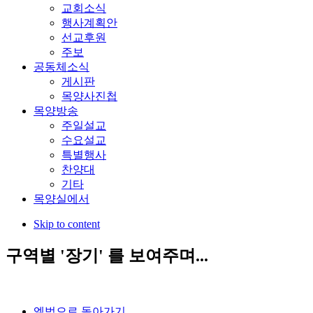
교회소식
행사계획안
선교후원
주보
공동체소식
게시판
목양사진첩
목양방송
주일설교
수요설교
특별행사
찬양대
기타
목양실에서
Skip to content
구역별 '장기' 를 보여주며...
엘범으로 돌아가기