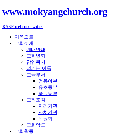
www.mokyangchurch.org
RSS
Facebook
Twitter
처음으로
교회소개
예배안내
교회연혁
담임목사
섬기는 이들
교육부서
영유아부
유초등부
중고등부
교회조직
치리기관
자치기관
위원회
교회약도
교회활동