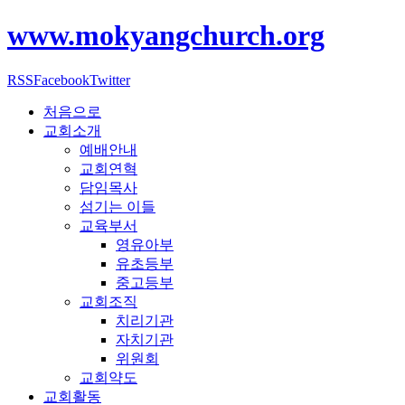
www.mokyangchurch.org
RSS
Facebook
Twitter
처음으로
교회소개
예배안내
교회연혁
담임목사
섬기는 이들
교육부서
영유아부
유초등부
중고등부
교회조직
치리기관
자치기관
위원회
교회약도
교회활동