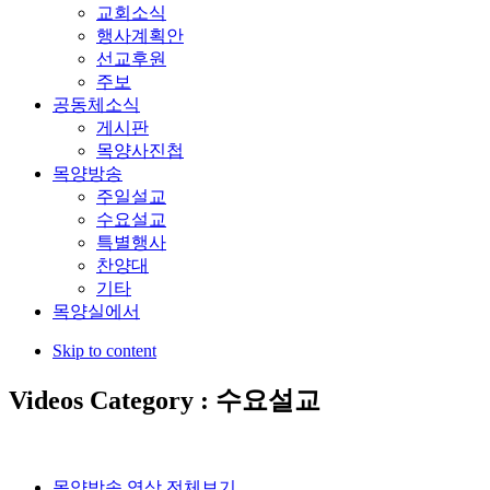
교회소식
행사계획안
선교후원
주보
공동체소식
게시판
목양사진첩
목양방송
주일설교
수요설교
특별행사
찬양대
기타
목양실에서
Skip to content
Videos Category : 수요설교
목양방송 영상 전체보기