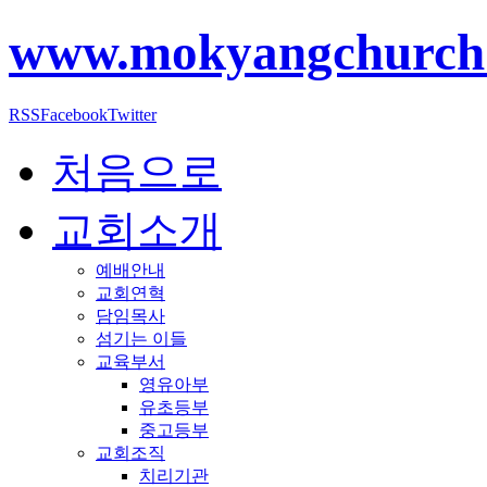
www.mokyangchurch
RSS
Facebook
Twitter
처음으로
교회소개
예배안내
교회연혁
담임목사
섬기는 이들
교육부서
영유아부
유초등부
중고등부
교회조직
치리기관