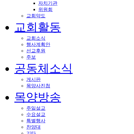
자치기관
위원회
교회약도
교회활동
교회소식
행사계획안
선교후원
주보
공동체소식
게시판
목양사진첩
목양방송
주일설교
수요설교
특별행사
찬양대
기타