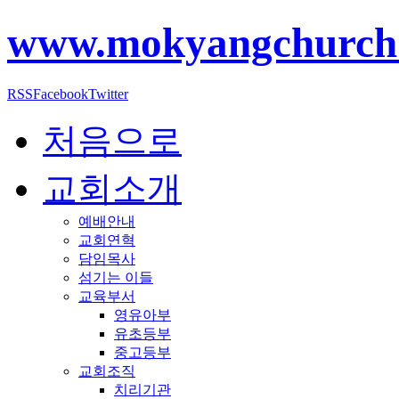
www.mokyangchurch
RSS
Facebook
Twitter
처음으로
교회소개
예배안내
교회연혁
담임목사
섬기는 이들
교육부서
영유아부
유초등부
중고등부
교회조직
치리기관