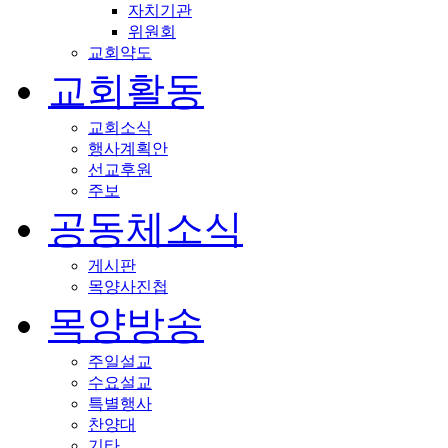
자치기관
위원회
교회약도
교회활동
교회소식
행사계획안
선교후원
주보
공동체소식
게시판
목양사진첩
목양방송
주일설교
수요설교
특별행사
찬양대
기타