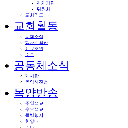
자치기관
위원회
교회약도
교회활동
교회소식
행사계획안
선교후원
주보
공동체소식
게시판
목양사진첩
목양방송
주일설교
수요설교
특별행사
찬양대
기타