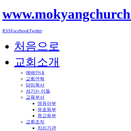
www.mokyangchurch
RSS
Facebook
Twitter
처음으로
교회소개
예배안내
교회연혁
담임목사
섬기는 이들
교육부서
영유아부
유초등부
중고등부
교회조직
치리기관