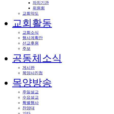
자치기관
위원회
교회약도
교회활동
교회소식
행사계획안
선교후원
주보
공동체소식
게시판
목양사진첩
목양방송
주일설교
수요설교
특별행사
찬양대
기타