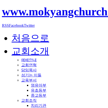
www.mokyangchurch
RSS
Facebook
Twitter
처음으로
교회소개
예배안내
교회연혁
담임목사
섬기는 이들
교육부서
영유아부
유초등부
중고등부
교회조직
치리기관