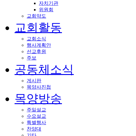
자치기관
위원회
교회약도
교회활동
교회소식
행사계획안
선교후원
주보
공동체소식
게시판
목양사진첩
목양방송
주일설교
수요설교
특별행사
찬양대
기타