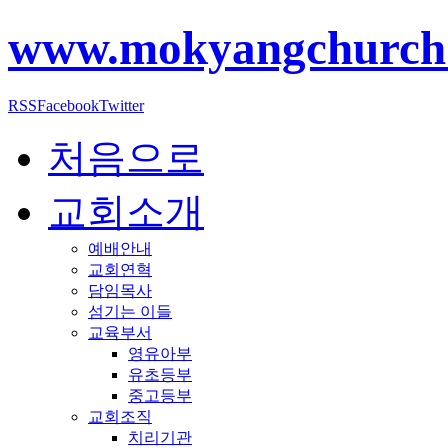
www.mokyangchurch
RSS
Facebook
Twitter
처음으로
교회소개
예배안내
교회연혁
담임목사
섬기는 이들
교육부서
영유아부
유초등부
중고등부
교회조직
치리기관