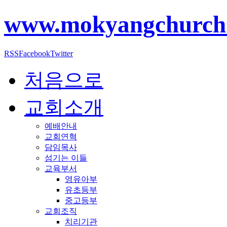
www.mokyangchurch
RSS
Facebook
Twitter
처음으로
교회소개
예배안내
교회연혁
담임목사
섬기는 이들
교육부서
영유아부
유초등부
중고등부
교회조직
치리기관