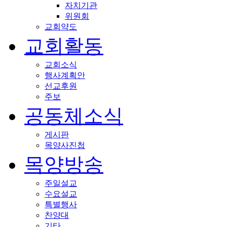
자치기관
위원회
교회약도
교회활동
교회소식
행사계획안
선교후원
주보
공동체소식
게시판
목양사진첩
목양방송
주일설교
수요설교
특별행사
찬양대
기타