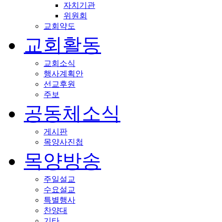
자치기관
위원회
교회약도
교회활동
교회소식
행사계획안
선교후원
주보
공동체소식
게시판
목양사진첩
목양방송
주일설교
수요설교
특별행사
찬양대
기타