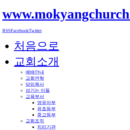
www.mokyangchurch
RSS
Facebook
Twitter
처음으로
교회소개
예배안내
교회연혁
담임목사
섬기는 이들
교육부서
영유아부
유초등부
중고등부
교회조직
치리기관