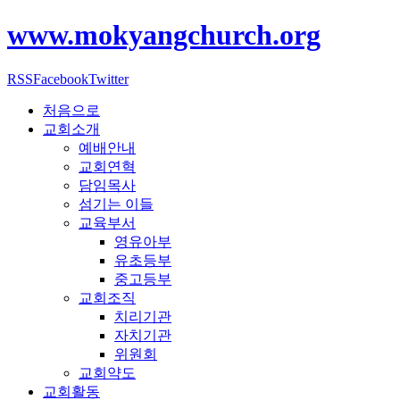
www.mokyangchurch.org
RSS
Facebook
Twitter
처음으로
교회소개
예배안내
교회연혁
담임목사
섬기는 이들
교육부서
영유아부
유초등부
중고등부
교회조직
치리기관
자치기관
위원회
교회약도
교회활동