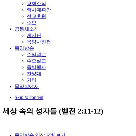
교회소식
행사계획안
선교후원
주보
공동체소식
게시판
목양사진첩
목양방송
주일설교
수요설교
특별행사
찬양대
기타
목양실에서
Skip to content
세상 속의 성자들 (벧전 2:11-12)
목양방송 영상 전체보기