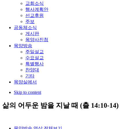
교회소식
행사계획안
선교후원
주보
공동체소식
게시판
목양사진첩
목양방송
주일설교
수요설교
특별행사
찬양대
기타
목양실에서
Skip to content
삶의 어두운 밤을 지날 때 (출 14:10-14)
목양방송 영상 전체보기