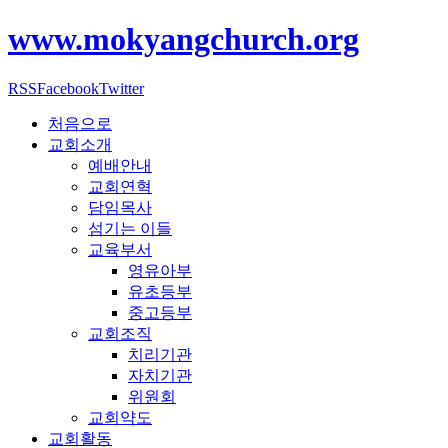
www.mokyangchurch.org
RSS
Facebook
Twitter
처음으로
교회소개
예배안내
교회연혁
담임목사
섬기는 이들
교육부서
영유아부
유초등부
중고등부
교회조직
치리기관
자치기관
위원회
교회약도
교회활동