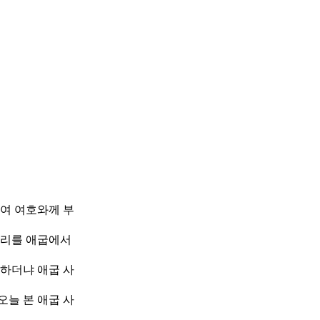
하여 여호와께 부
우리를 애굽에서
니하더냐 애굽 사
오늘 본 애굽 사