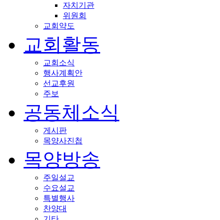
자치기관
위원회
교회약도
교회활동
교회소식
행사계획안
선교후원
주보
공동체소식
게시판
목양사진첩
목양방송
주일설교
수요설교
특별행사
찬양대
기타