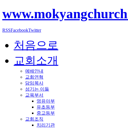
www.mokyangchurch
RSS
Facebook
Twitter
처음으로
교회소개
예배안내
교회연혁
담임목사
섬기는 이들
교육부서
영유아부
유초등부
중고등부
교회조직
치리기관