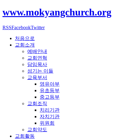
www.mokyangchurch.org
RSS
Facebook
Twitter
처음으로
교회소개
예배안내
교회연혁
담임목사
섬기는 이들
교육부서
영유아부
유초등부
중고등부
교회조직
치리기관
자치기관
위원회
교회약도
교회활동