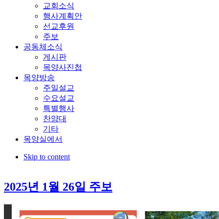
교회소식
행사계획안
선교후원
주보
공동체소식
게시판
목양사진첩
목양방송
주일설교
수요설교
특별행사
찬양대
기타
목양실에서
Skip to content
2025년 1월 26일 주보