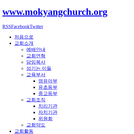
www.mokyangchurch.org
RSS
Facebook
Twitter
처음으로
교회소개
예배안내
교회연혁
담임목사
섬기는 이들
교육부서
영유아부
유초등부
중고등부
교회조직
치리기관
자치기관
위원회
교회약도
교회활동